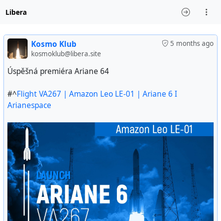
Libera
Kosmo Klub
5 months ago
kosmoklub@libera.site
Úspěšná premiéra Ariane 64
#^
Flight VA267 | Amazon Leo LE-01 | Ariane 6 I
Arianespace