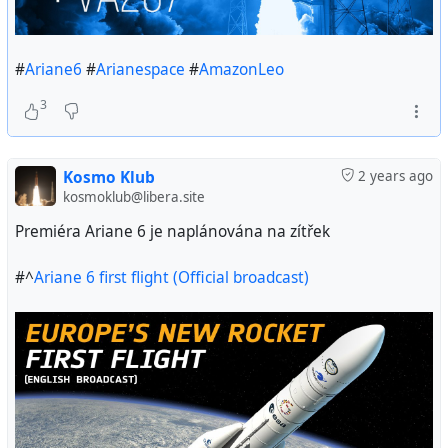
#
Ariane6
#
Arianespace
#
AmazonLeo
3
Kosmo Klub
2 years ago
kosmoklub@libera.site
Premiéra Ariane 6 je naplánována na zítřek
#^
Ariane 6 first flight (Official broadcast)