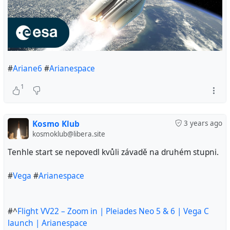
#
Ariane6
#
Arianespace
1
Kosmo Klub
3 years ago
kosmoklub@libera.site
Tenhle start se nepovedl kvůli závadě na druhém stupni.
#
Vega
#
Arianespace
#^
Flight VV22 – Zoom in | Pleiades Neo 5 & 6 | Vega C
launch | Arianespace