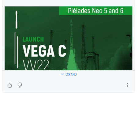
EXPAND
Approximately 2 minutes and 27 seconds after liftoff an
anomaly occurred on the Zefiro 40 thus ending the Vega
C mission.Data analyses are in progress to det...