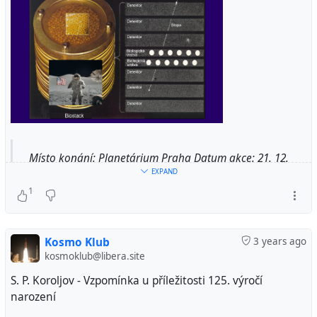
Místo konání: Planetárium Praha Datum akce: 21. 12.
EXPAND
2022 Začátek akce: 17:30 Předpokládaný konec akce:
20:00 Program Kde získat více informací? Přidejte se k
1
události také na Facebooku! PřílohaVelikost
kosmoschuzka202212.png1.72...
Kosmo Klub
3 years ago
kosmoklub@libera.site
S. P. Koroljov - Vzpomínka u příležitosti 125. výročí
narození