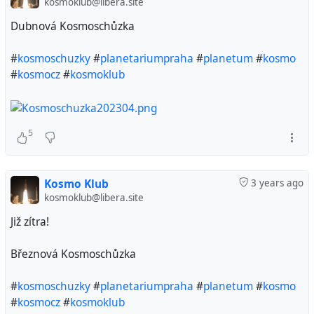
kosmoklub@libera.site
Dubnová Kosmoschůzka
#
kosmoschuzky
#
planetariumpraha
#
planetum
#
kosmo
#
kosmocz
#
kosmoklub
5
Kosmo Klub
3 years ago
kosmoklub@libera.site
Již zítra!
Březnová Kosmoschůzka
#
kosmoschuzky
#
planetariumpraha
#
planetum
#
kosmo
#
kosmocz
#
kosmoklub