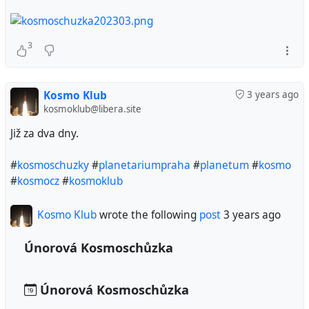
3
Kosmo Klub
3 years ago
kosmoklub@libera.site
Již za dva dny.
#
kosmoschuzky
#
planetariumpraha
#
planetum
#
kosmo
#
kosmocz
#
kosmoklub
Kosmo Klub
wrote the following
post
3 years ago
Únorová Kosmoschůzka
Únorová Kosmoschůzka