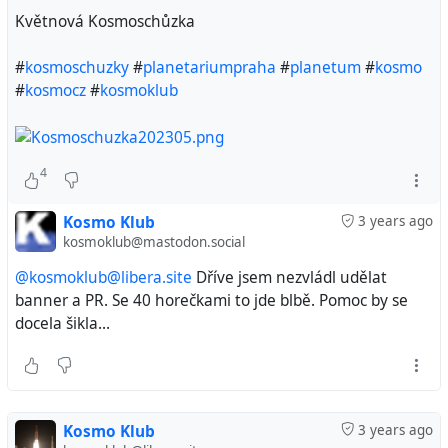
Květnová Kosmoschůzka
#
kosmoschuzky
#
planetariumpraha
#
planetum
#
kosmo
#
kosmocz
#
kosmoklub
4
Kosmo Klub
3 years ago
kosmoklub@mastodon.social
@kosmoklub@libera.site
Dříve jsem nezvládl udělat
banner a PR. Se 40 horečkami to jde blbě. Pomoc by se
docela šikla...
Kosmo Klub
3 years ago