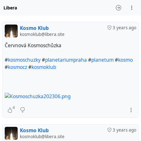
Libera
Kosmo Klub
3 years ago
kosmoklub@libera.site
Červnová Kosmoschůzka
#
kosmoschuzky
#
planetariumpraha
#
planetum
#
kosmo
#
kosmocz
#
kosmoklub
4
Kosmo Klub
3 years ago
kosmoklub@libera.site