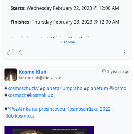
Starts:
Wednesday February 22, 2023 @ 12:00 AM
Finishes:
Thursday February 23, 2023 @ 12:00 AM
Sopečná minulost Měsíce - Petr Brož
EXPAND
Kosmonautické aktuality - Jiří Myška
1
https://klub.kosmo.cz/content/pozv%C3%A1nka-na-
%C3%BAnorovou-kosmosch%C5%AFzku-2023
Kosmo Klub
3 years ago
kosmoklub@libera.site
Location:
Planetum Praha
#
kosmoschuzky
#
planetariumpraha
#
planetum
#
kosmo
#
kosmocz
#
kosmoklub
#^
Pozvánka na prosincovou Kosmoschůzku 2022 |
klub.kosmo.cz