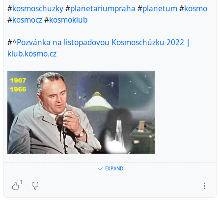
#
kosmoschuzky
#
planetariumpraha
#
planetum
#
kosmo
#
kosmocz
#
kosmoklub
#^
Pozvánka na listopadovou Kosmoschůzku 2022 |
klub.kosmo.cz
EXPAND
Místo konání: Planetárium Praha Datum akce: 30. 11.
1
2022 Začátek akce: 17:30 Předpokládaný konec akce:
20:00 Program Kde získat více informací? Přidejte se k
události také na Facebooku! PřílohaVelikost